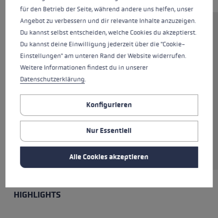
für den Betrieb der Seite, während andere uns helfen, unser
Angebot zu verbessern und dir relevante Inhalte anzuzeigen.
Dieser hochwertige Alpinstock
Du kannst selbst entscheiden, welche Cookies du akzeptierst.
aus Aluminium ist ein perfekter
Du kannst deine Einwilligung jederzeit über die "Cookie-
Einsteiger mit Allrounder
Einstellungen" am unteren Rand der Website widerrufen.
Qualitäten. Ob Carven oder kurze
Weitere Informationen findest du in unserer
Schwünge: der Bold Lite S ist die
Datenschutzerklärung
.
richtige Wahl für dich. Das
Trigger S-System des Griffs
Konfigurieren
ermöglicht ein schnelles
Einklicken und macht so den
Nur Essentiell
Stock komfortabel. Die Schlaufe
ist stufenlos einstellbar.
Alle Cookies akzeptieren
HIGHLIGHTS