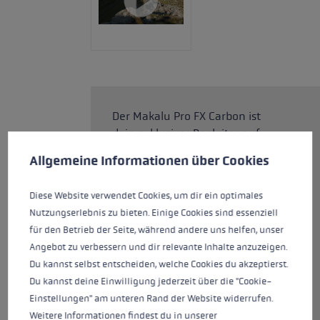
Der Makalu Pro FX Carbon ist
dein exklusiver Begleiter auf
Cookie-Voreinstellungen
Diese Website verwendet Cookies, um eine bestmögliche Er
Bergtouren. Er ist mit dem
Allgemeine Informationen über Cookies
Aergon Air Griff ausgestattet,
dessen Kontaktfläche aus
Diese Website verwendet Cookies, um dir ein optimales
Echtkork besteht. Dank spezieller
Nutzungserlebnis zu bieten. Einige Cookies sind essenziell
Hohlraumtechnologie kann die
für den Betrieb der Seite, während andere uns helfen, unser
Kombination aus
Angebot zu verbessern und dir relevante Inhalte anzuzeigen.
Leichtbauweise und großen,
Du kannst selbst entscheiden, welche Cookies du akzeptierst.
unterstützenden Flächen, die
Du kannst deine Einwilligung jederzeit über die "Cookie-
allen ergonomischen
Einstellungen" am unteren Rand der Website widerrufen.
Anforderungen deiner Hand
Weitere Informationen findest du in unserer