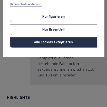
entsprechen, ermöglicht
Datenschutzerklärung
.
werden. Maximalen Grip und
Kontrolle beim Bergabgehen
Konfigurieren
bietet der gummierte
Griffrücken des Aergon Air. Der
geneigte Winkel verhilft deinem
Nur Essentiell
Handgelenk zu einer optimalen
Führung und Platzierung des
Alle Cookies akzeptieren
Stocks. Dank des einfachen
Verstellsystems lässt sich der
komplett aus Carbon
bestehende Faltstock in
Sekundenschnelle zwischen 110
und 130 cm einstellen.
HIGHLIGHTS