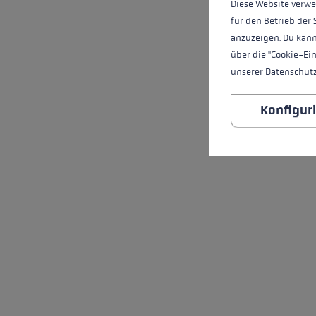
Diese Website verwe
für den Betrieb der 
anzuzeigen. Du kann
über die "Cookie-Ei
unserer
Datenschut
Konfigur