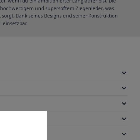
er, wenn du ein ambitionierter Langläufer bist. Die
 hochwertigem und supersoftem Ziegenleder, was
sorgt. Dank seines Designs und seiner Konstruktion
l einsetzbar.
nnen.
Mehr Informationen ...