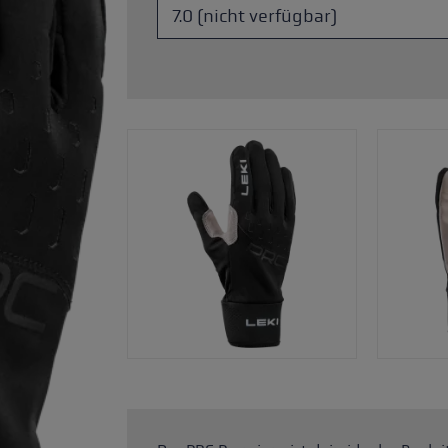
Zubehör & Ersatzteile
ne Handschuhgröße
hren →