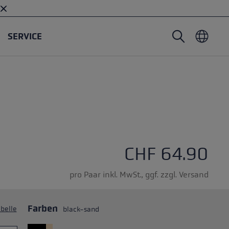
SERVICE
Nordic Walking Stöcke
Skitouren Handschuhe
Headwear
Trailrunning
Fixlänge
Wasserdichte Handschuhe
Stöcke
Vario
Fäustlinge
Handschuhe
Gummipuffer
Leichte Handschuhe
ternen
CHF 64.90
pro Paar inkl. MwSt., ggf. zzgl. Versand
Farben
belle
black-sand
öcken