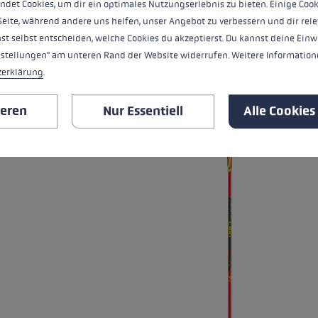
ndet Cookies, um dir ein optimales Nutzungserlebnis zu bieten. Einige Cook
Seite, während andere uns helfen, unser Angebot zu verbessern und dir rele
st selbst entscheiden, welche Cookies du akzeptierst. Du kannst deine Einw
ALLE EIGENSCHAFTEN
nstellungen" am unteren Rand der Website widerrufen. Weitere Informatione
zerklärung
.
PASSENDE PRODUKTE
Produktgalerie überspringen
ieren
Nur Essentiell
Alle Cookies