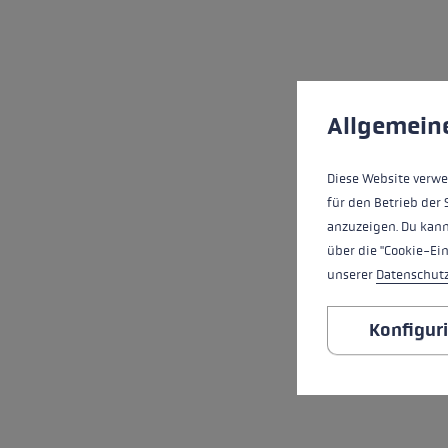
Cookie-Voreinstell
Diese Website verwe
Allgemein
Diese Website verwe
für den Betrieb der 
anzuzeigen. Du kann
über die "Cookie-Ei
unserer
Datenschut
Konfigur