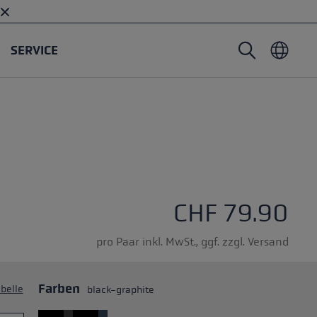
SERVICE
Nordic Walking Stöcke
Skitouren Handschuhe
Headwear
Trailrunning
Fixlänge
Wasserdichte Handschuhe
Stöcke
Vario
Fäustlinge
Handschuhe
Gummipuffer
Leichte Handschuhe
ternen
CHF 79.90
pro Paar inkl. MwSt., ggf. zzgl. Versand
Farben
belle
black-graphite
öcken