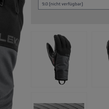
Zubehör & Ersatzteile
ne Handschuhgröße
hren →