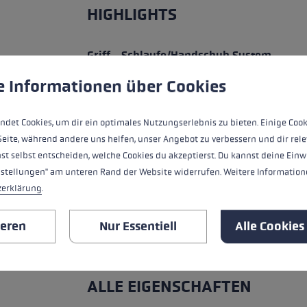
HIGHLIGHTS
Griff - Schlaufe/Handschuh System
ungen
ndet Cookies, um eine bestmögliche Erfahrung bieten zu kö
e Informationen über Cookies
Passform
Handschuhdetails
ndet Cookies, um dir ein optimales Nutzungserlebnis zu bieten. Einige Cook
Seite, während andere uns helfen, unser Angebot zu verbessern und dir rele
Insert
st selbst entscheiden, welche Cookies du akzeptierst. Du kannst deine Einw
nstellungen" am unteren Rand der Website widerrufen. Weitere Informatione
zerklärung
.
Wasserresistenz
Wärmelevel
ieren
Nur Essentiell
Alle Cookies
ALLE EIGENSCHAFTEN