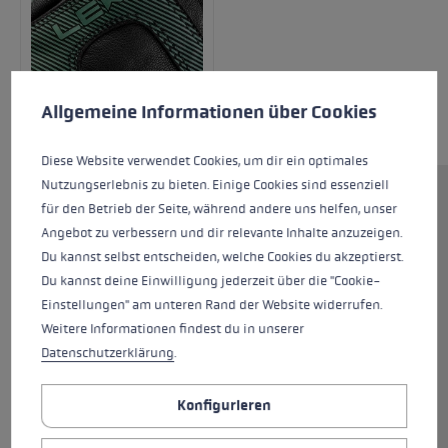
Cookie-Voreinstellungen
Diese Website verwendet Cookies, um eine bestmögliche Er
Allgemeine Informationen über Cookies
Diese Website verwendet Cookies, um dir ein optimales
Nutzungserlebnis zu bieten. Einige Cookies sind essenziell
Mit dem Hevon Thermo 3D sind deine Hände
für den Betrieb der Seite, während andere uns helfen, unser
auch bei Minusgraden bestens geschützt! Eine
Angebot zu verbessern und dir relevante Inhalte anzuzeigen.
SOFT-TEX® Membrane in Kombination mit
Du kannst selbst entscheiden, welche Cookies du akzeptierst.
einer Primaloft® Gold Isolierung sowie eine
Du kannst deine Einwilligung jederzeit über die "Cookie-
Futterkombination aus Southern Pile und Micro
Einstellungen" am unteren Rand der Website widerrufen.
Bemberg schützen deine Hände optimal vor
Weitere Informationen findest du in unserer
Nässe und Minusgraden. Die Außenhand aus
Datenschutzerklärung
.
Softshell wird kombiniert mit einer Innenhand
aus 100% Premiumziegenleder und einem Grip
Konfigurieren
Patch. Diese Kombination sorgt für
angenehmen Tragekomfort und gleichzeitig