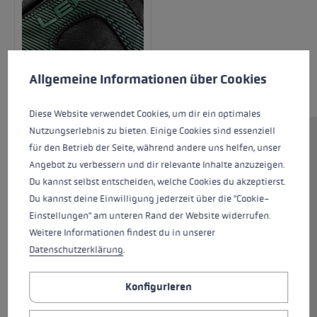
Cookie-Voreinstellungen
Diese Website verwendet Cookies, um eine bestmögliche Er
Allgemeine Informationen über Cookies
Diese Website verwendet Cookies, um dir ein optimales
Nutzungserlebnis zu bieten. Einige Cookies sind essenziell
Mit dem Hevon Thermo 3D sind deine Hände
für den Betrieb der Seite, während andere uns helfen, unser
auch bei Minusgraden bestens geschützt! Eine
Angebot zu verbessern und dir relevante Inhalte anzuzeigen.
SOFT-TEX® Membrane in Kombination mit
Du kannst selbst entscheiden, welche Cookies du akzeptierst.
einer Primaloft® Gold Isolierung sowie eine
Du kannst deine Einwilligung jederzeit über die "Cookie-
Futterkombination aus Southern Pile und Micro
Einstellungen" am unteren Rand der Website widerrufen.
Bemberg schützen deine Hände optimal vor
Weitere Informationen findest du in unserer
Nässe und Minusgraden. Die Außenhand aus
Datenschutzerklärung
.
Softshell wird kombiniert mit einer Innenhand
aus 100% Premiumziegenleder und einem Grip
Konfigurieren
Patch. Diese Kombination sorgt für
angenehmen Tragekomfort und gleichzeitig