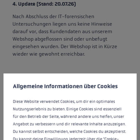
4. Update (Stand: 20.07.26)
Nach Abschluss der IT-forensischen
Untersuchungen liegen uns keine Hinweise
darauf vor, dass Kundendaten aus unserem
Webshop abgeflossen sind oder unbefugt
eingesehen wurden. Der Webshop ist in Kürze
wieder wie gewohnt erreichbar.
Cookie-Voreinstellungen
Diese Website verwendet Cookies, um eine bestmögliche Er
3. Update (Stand: 11.07.26)
Allgemeine Informationen über Cookies
Wir befinden uns weiterhin in der komplexen
Analysephase. Aus Rücksicht auf laufende
Diese Website verwendet Cookies, um dir ein optimales
Analysen und Ermittlungen können wir nur
Nutzungserlebnis zu bieten. Einige Cookies sind essenziell
gesicherte Informationen weitergeben. Zum
für den Betrieb der Seite, während andere uns helfen, unser
jetzigen Zeitpunkt können wir noch keine
Angebot zu verbessern und dir relevante Inhalte anzuzeigen.
belastbare Aussage dazu treffen, ob Kundendaten
Du kannst selbst entscheiden, welche Cookies du akzeptierst.
abgeflossen sind. Sobald wir neue fundierte
Du kannst deine Einwilligung jederzeit über die "Cookie-