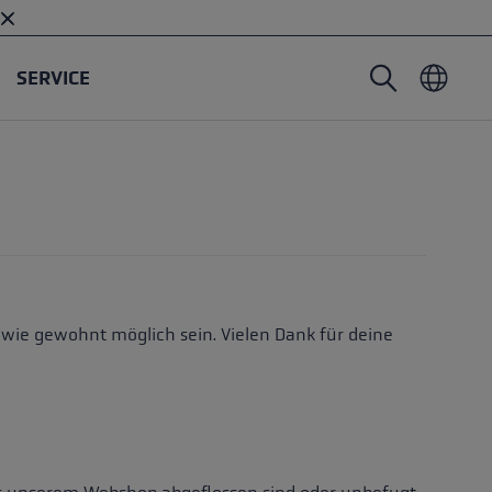
SERVICE
Nordic Walking Stöcke
Skitouren Handschuhe
Headwear
Trailrunning
Fixlänge
Wasserdichte Handschuhe
Stöcke
Vario
Fäustlinge
Handschuhe
Gummipuffer
Leichte Handschuhe
 wie gewohnt möglich sein. Vielen Dank für deine
öcken