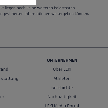
nkt liegen noch keine weiteren belastbaren
r ungesicherten Informationen weitergeben können.
UNTERNEHMEN
sand
Über LEKI
rstattung
Athleten
Geschichte
er
Nachhaltigkeit
LEKI Media Portal