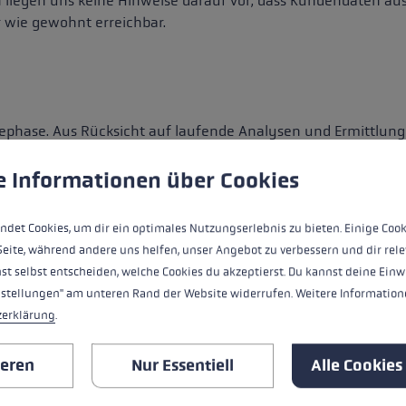
 liegen uns keine Hinweise darauf vor, dass Kundendaten a
Zubehör & Ersatzteile
 wie gewohnt erreichbar.
ne Handschuhgröße
hren →
ephase. Aus Rücksicht auf laufende Analysen und Ermittlun
ungen
ndet Cookies, um eine bestmögliche Erfahrung bieten zu kö
h keine belastbare Aussage dazu treffen, ob Kundendaten abg
n dieser Stelle.
e Informationen über Cookies
ndet Cookies, um dir ein optimales Nutzungserlebnis zu bieten. Einige Cook
Seite, während andere uns helfen, unser Angebot zu verbessern und dir rele
st selbst entscheiden, welche Cookies du akzeptierst. Du kannst deine Einw
Cyberangriffs ist LEKI aktuell nur sehr eingeschränkt erreic
nstellungen" am unteren Rand der Website widerrufen. Weitere Informatione
rbeiten wir mit Hochdruck daran, den Fall aufzuklären. All
zerklärung
.
ar. Wir informieren sofort, sobald neue belastbare Informatio
ieren
Nur Essentiell
Alle Cookies