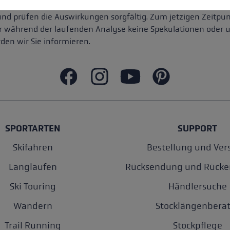
 und prüfen die Auswirkungen sorgfältig. Zum jetzigen Zeitpu
s wir während der laufenden Analyse keine Spekulationen ode
den wir Sie informieren.
SPORTARTEN
SUPPORT
Skifahren
Bestellung und Ver
Langlaufen
Rücksendung und Rücke
Ski Touring
Händlersuche
Wandern
Stocklängenberat
Trail Running
Stockpflege