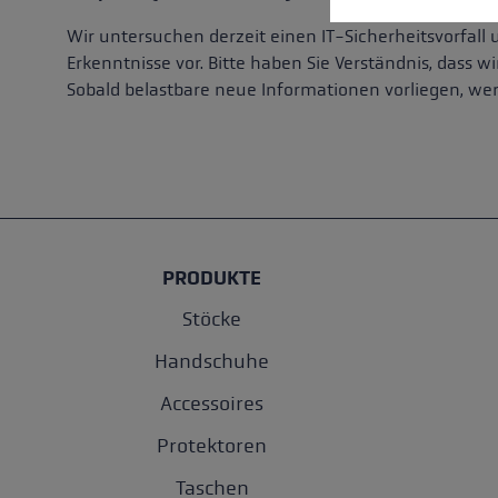
Wir untersuchen derzeit einen IT-Sicherheitsvorfall
Erkenntnisse vor. Bitte haben Sie Verständnis, das
Sobald belastbare neue Informationen vorliegen, wer
PRODUKTE
Stöcke
Handschuhe
Accessoires
Protektoren
Taschen