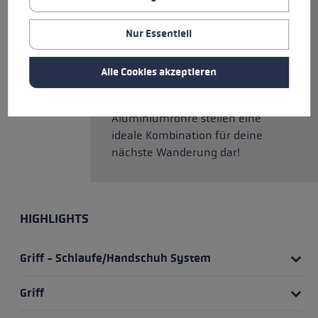
und intuitiven
Längenanpassung. Somit kannst
Nur Essentiell
du ihn problemlos und schnell
auf eine Länge zwischen 110 –
Alle Cookies akzeptieren
145 cm einstellen. Die leichten
und gleichzeitig stabilen
Aluminiumrohre stellen eine
ideale Kombination für deine
nächste Wanderung dar!
HIGHLIGHTS
Griff - Schlaufe/Handschuh System
Griff