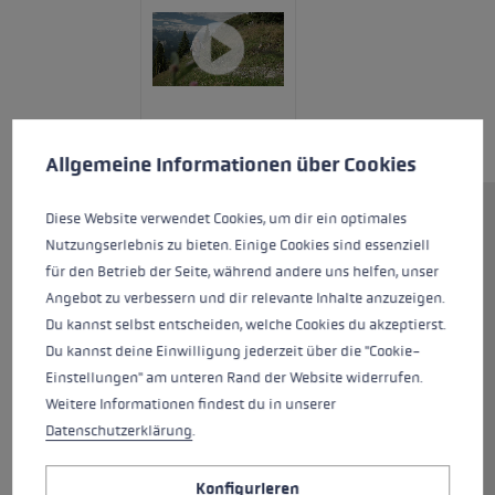
Cookie-Voreinstellungen
Diese Website verwendet Cookies, um eine bestmögliche Er
Allgemeine Informationen über Cookies
Diese Website verwendet Cookies, um dir ein optimales
Der Khumbu AS ist mit einem
Nutzungserlebnis zu bieten. Einige Cookies sind essenziell
Antishock-System ausgestattet.
für den Betrieb der Seite, während andere uns helfen, unser
Das Dämpfungssystem sorgt für
Angebot zu verbessern und dir relevante Inhalte anzuzeigen.
eine Reduzierung der
Du kannst selbst entscheiden, welche Cookies du akzeptierst.
Aufprallkräfte und entlastet
Du kannst deine Einwilligung jederzeit über die "Cookie-
somit Muskulatur, Sehnen und
Einstellungen" am unteren Rand der Website widerrufen.
Gelenke. Er ist außerdem
Weitere Informationen findest du in unserer
ausgestattet mit dem
Datenschutzerklärung
.
komfortablen Aergon CorTec
Griff und dem Speed Lock+
Konfigurieren
Verstellsystem zur einfachen