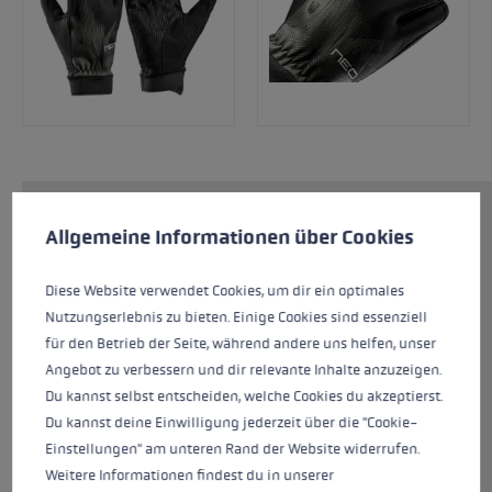
Cookie-Voreinstellungen
Diese Website verwendet Cookies, um eine bestmögliche Er
Der Neotrail bietet dir maximale Performance
Allgemeine Informationen über Cookies
für deinen nächsten Ultratrail. Der leicht und
sportlich konstruierte Handschuh sorgt durch
Diese Website verwendet Cookies, um dir ein optimales
ein flexibles Material an der Außenhand für ein
Nutzungserlebnis zu bieten. Einige Cookies sind essenziell
kühles Tragegefühl während des Rennens.
für den Betrieb der Seite, während andere uns helfen, unser
Dank perforierter Materialien an der
Angebot zu verbessern und dir relevante Inhalte anzuzeigen.
Innenhand und zwischen den Fingern ist die
Du kannst selbst entscheiden, welche Cookies du akzeptierst.
Hand bestens belüftet. Die Fingerspitzen
Du kannst deine Einwilligung jederzeit über die "Cookie-
wurden mit Silikon verstärkt, was für guten
Einstellungen" am unteren Rand der Website widerrufen.
Grip bei Felskontakt sorgt.
Weitere Informationen findest du in unserer