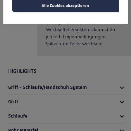
zuvor. Die angepasste Speed
Alle Cookies akzeptieren
Shape sorgt für präzise Führung
der Stöcke bei schnellen
Bewegungen. Dank des Fin Vario
Wechseltellersystems kannst du
je nach Loipenbedingungen
Spitze und Teller wechseln.
HIGHLIGHTS
Griff - Schlaufe/Handschuh System
Griff
Schlaufe
Rohr Material