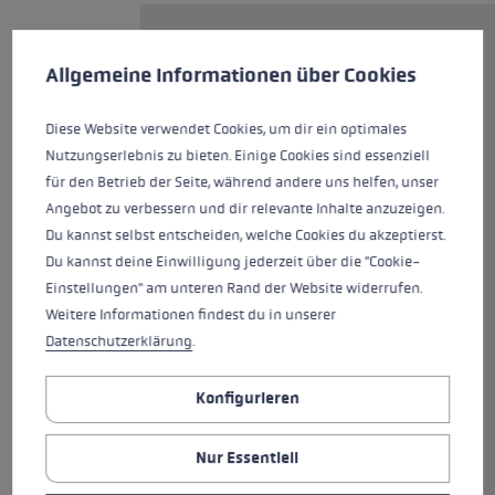
Cookie-Voreinstellungen
Diese Website verwendet Cookies, um eine bestmögliche Er
Der PRC 750 ist ein idealer
Allgemeine Informationen über Cookies
Trainingsstock aus Carbon. Er
überzeugt mit dem neuen
Nordic Shark, eine zu 100 % nur
Diese Website verwendet Cookies, um dir ein optimales
für die nordischen Disziplinen
Nutzungserlebnis zu bieten. Einige Cookies sind essenziell
entwickeltes Griff-Schlaufen-
für den Betrieb der Seite, während andere uns helfen, unser
System. Der Nordic Shark
Angebot zu verbessern und dir relevante Inhalte anzuzeigen.
garantiert dir die beste
Du kannst selbst entscheiden, welche Cookies du akzeptierst.
Verbindung zwischen Hand und
Du kannst deine Einwilligung jederzeit über die "Cookie-
Stock und dadurch exakte
Einstellungen" am unteren Rand der Website widerrufen.
Führung, Kontrolle und
Weitere Informationen findest du in unserer
Kraftübertragung. Mithilfe des
Datenschutzerklärung
.
Shark-Loops lässt es sich in
Sekundenschnelle ganz einfach
Konfigurieren
einklicken und mithilfe des
Quick Release Buttons noch
Nur Essentiell
einfacher ausklicken als jemals