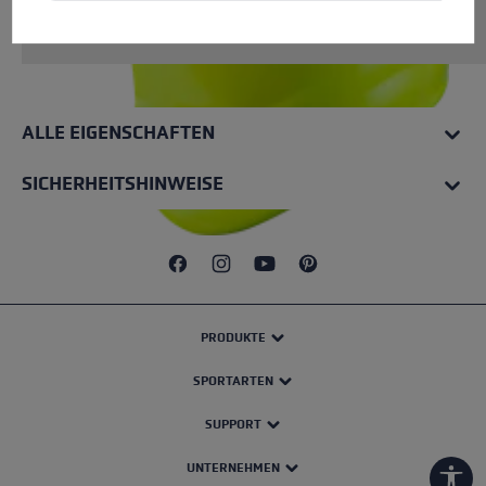
angenehmen Tragegefühl.
ALLE EIGENSCHAFTEN
SICHERHEITSHINWEISE
PRODUKTE
SPORTARTEN
SUPPORT
UNTERNEHMEN