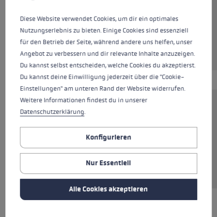
Farben
lightgrey-dark anthracite
Diese Website verwendet Cookies, um dir ein optimales
Nutzungserlebnis zu bieten. Einige Cookies sind essenziell
für den Betrieb der Seite, während andere uns helfen, unser
Angebot zu verbessern und dir relevante Inhalte anzuzeigen.
Du kannst selbst entscheiden, welche Cookies du akzeptierst.
Du kannst deine Einwilligung jederzeit über die "Cookie-
Einstellungen" am unteren Rand der Website widerrufen.
Weitere Informationen findest du in unserer
Stufenlos anpassbare Schlaufe mit breiter
Datenschutzerklärung
.
Auflagefläche und perfekter Passform, die die
Hand sicher umschliesst. Das elastische
Konfigurieren
Einhängeband erlaubt vielfältige
Griffpositionen und hält den Stock immer bei
Nur Essentiell
der Hand, auch wenn man loslässt.
Alle Cookies akzeptieren