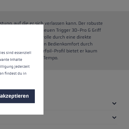
stung, auf die er sich verlassen kann. Der robuste
nnen.
Mehr Informationen ...
uminium ist mit dem neuen Trigger 3D-Pro G Griff
em bietet mehr Kontrolle durch eine direkte
ock und verbesserten Bedienkomfort durch
 aerodynamischen Airfoil-Profil bietet er kaum
ies sind essenziell
ockeinsatz bei hohem Tempo.
vante Inhalte
illigung jederzeit
n findest du in
 akzeptieren