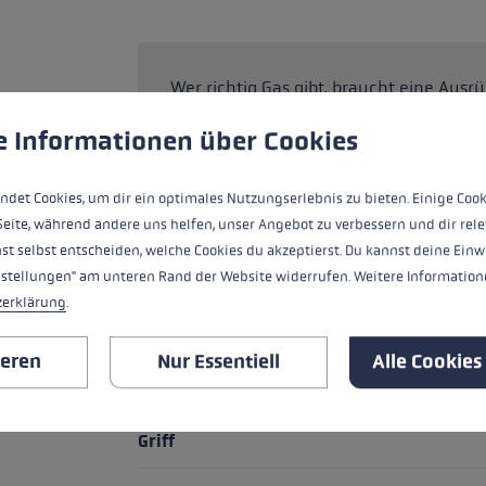
Wer richtig Gas gibt, braucht eine Ausrü
ungen
ndet Cookies, um eine bestmögliche Erfahrung bieten zu kö
Stock für die Speed-Disziplinen aus Al
e Informationen über Cookies
ausgestattet. Das neue Trigger 3D-Syst
Verbindung zwischen Handschuh und St
schnelles Ein- und Ausklicken. Mit dem
ndet Cookies, um dir ein optimales Nutzungserlebnis zu bieten. Einige Cook
Luftwiderstand und erleichtert den St
Seite, während andere uns helfen, unser Angebot zu verbessern und dir rele
st selbst entscheiden, welche Cookies du akzeptierst. Du kannst deine Einw
nstellungen" am unteren Rand der Website widerrufen. Weitere Informatione
zerklärung
.
HIGHLIGHTS
ieren
Nur Essentiell
Alle Cookies
Griff - Schlaufe/Handschuh System
Griff