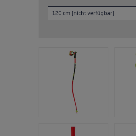
Zubehör & Ersatzteile
ne Handschuhgröße
hren →