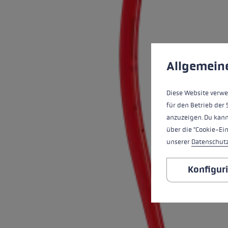
Cookie-Voreinstell
Diese Website verwe
Allgemein
Diese Website verwe
für den Betrieb der 
anzuzeigen. Du kann
über die "Cookie-Ei
unserer
Datenschut
Konfigur