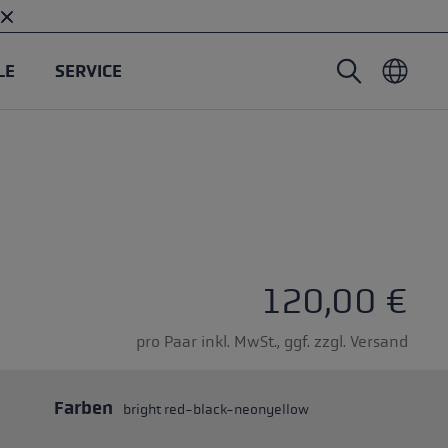
LE
SERVICE
Nordic Walking Stöcke
Tourenhandschuhe
Headwear
Trailrunning
Fixlänge
Wasserdichte Handschuhe
Stöcke
Vario
Fäustlinge
Handschuhe
Gummipuffer
Leichte Handschuhe
ternen
120,00 €
pro Paar inkl. MwSt., ggf. zzgl. Versand
Farben
bright red-black-neonyellow
öcken