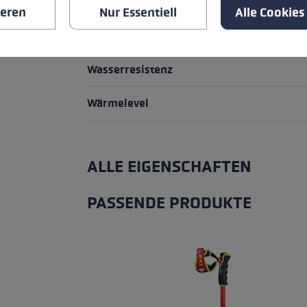
Passform
ieren
Nur Essentiell
Alle Cookies
Handschuhdetails
Wasserresistenz
Wärmelevel
ALLE EIGENSCHAFTEN
PASSENDE PRODUKTE
Produktgalerie überspringen