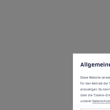
Cookie-Voreinstell
Diese Website verwe
Allgemein
Diese Website verwe
für den Betrieb der 
anzuzeigen. Du kann
über die "Cookie-Ei
unserer
Datenschut