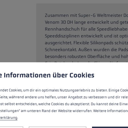
Zusammen mit Super-G Weltmeister D
Venom 3D DH lange entwickelt und gete
Rennhandschuh für alle Speedliebhaber
Speeddisziplinen entwickelt und ist opt
ausgerichtet. Flexible Silikonpads sch
Schneekontakt. Außen wurden die Pads m
besonders robusten Oberfläche und hohe
Grip Patches haben die Skirennläufer ei
ungen
ndet Cookies, um eine bestmögliche Erfahrung bieten zu kö
somit besseren Halt am Stock als je zuvo
e Informationen über Cookies
ndet Cookies, um dir ein optimales Nutzungserlebnis zu bieten. Einige Cook
HIGHLIGHTS
Seite, während andere uns helfen, unser Angebot zu verbessern und dir rele
st selbst entscheiden, welche Cookies du akzeptierst. Du kannst deine Einw
nstellungen" am unteren Rand der Website widerrufen. Weitere Informatione
Griff - Schlaufe/Handschuh System
zerklärung
.