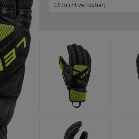
Zubehör & Ersatzteile
ne Handschuhgröße
hren →