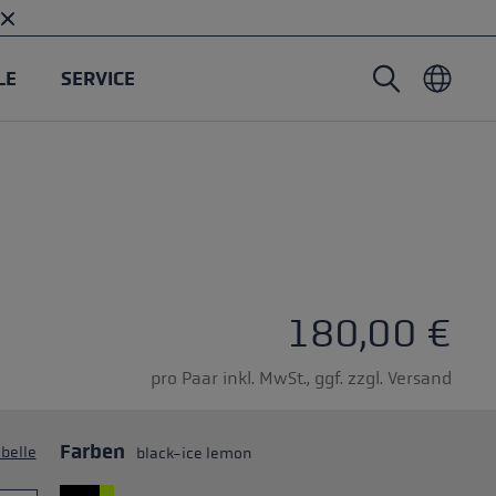
LE
SERVICE
Nordic Walking Stöcke
Tourenhandschuhe
Headwear
Trailrunning
Fixlänge
Wasserdichte Handschuhe
Stöcke
Vario
Fäustlinge
Handschuhe
Gummipuffer
Leichte Handschuhe
ternen
180,00 €
pro Paar inkl. MwSt., ggf. zzgl. Versand
Farben
belle
black-ice lemon
öcken