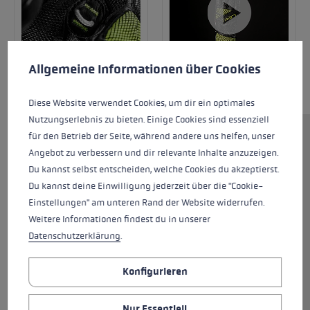
Cookie-Voreinstellungen
Diese Website verwendet Cookies, um eine bestmögliche Er
Allgemeine Informationen über Cookies
Diese Website verwendet Cookies, um dir ein optimales
Nutzungserlebnis zu bieten. Einige Cookies sind essenziell
für den Betrieb der Seite, während andere uns helfen, unser
Zusammen mit Super-G Weltmeister Dominik
Angebot zu verbessern und dir relevante Inhalte anzuzeigen.
Paris wurde der neue Rennhandschuh WCR
Du kannst selbst entscheiden, welche Cookies du akzeptierst.
Venom 3D DH lange entwickelt und getestet.
Du kannst deine Einwilligung jederzeit über die "Cookie-
Herausgekommen ist der perfekte
Einstellungen" am unteren Rand der Website widerrufen.
Rennhandschuh für alle Speedliebhaber! Der
Weitere Informationen findest du in unserer
WCR Venom DH 3D wurde speziell für die
Datenschutzerklärung
.
Speeddisziplinen entwickelt und ist optimal auf
die Bedürfnisse der Speedathleten
Konfigurieren
ausgerichtet. Flexible Silikonpads schützen
deine Hände vor Torstangen und
Schneekontakt. Außen wurden die Pads mit
Nur Essentiell