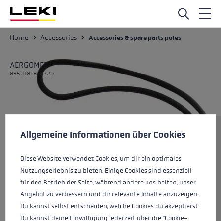
Skip to main content
Home
Accessories
Accessories & spare parts poles
AERGOMED
8350181808229
Cookie preferences
Size
This website uses cookies to give you the best possible experience. Some c
Allgemeine Informationen über Cookies
Diese Website verwendet Cookies, um dir ein optimales
Nutzungserlebnis zu bieten. Einige Cookies sind essenziell
Colours
granite-black
für den Betrieb der Seite, während andere uns helfen, unser
Angebot zu verbessern und dir relevante Inhalte anzuzeigen.
Du kannst selbst entscheiden, welche Cookies du akzeptierst.
Du kannst deine Einwilligung jederzeit über die "Cookie-