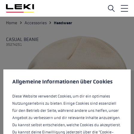
Skip to main content
Home
Accessories
Headwear
CASUAL BEANIE
35274251
Cookie preferences
Size
This website uses cookies to give you the best possible experience. Some c
Allgemeine Informationen über Cookies
Diese Website verwendet Cookies, um dir ein optimales
Nutzungserlebnis zu bieten. Einige Cookies sind essenziell
Colours
beige
für den Betrieb der Seite, während andere uns helfen, unser
Angebot zu verbessern und dir relevante Inhalte anzuzeigen.
Du kannst selbst entscheiden, welche Cookies du akzeptierst.
Du kannst deine Einwilligung jederzeit über die "Cookie-