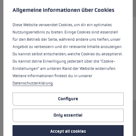
This website uses cookies to give you the best possible experience. Some c
Allgemeine Informationen über Cookies
Diese Website verwendet Cookies, um dir ein optimales
Nutzungserlebnis zu bieten. Einige Cookies sind essenziell
für den Betrieb der Seite, während andere uns helfen, unser
Angebot zu verbessern und dir relevante Inhalte anzuzeigen.
Du kannst selbst entscheiden, welche Cookies du akzeptierst.
Du kannst deine Einwilligung jederzeit über die "Cookie-
Einstellungen" am unteren Rand der Website widerrufen.
Weitere Informationen findest du in unserer
Datenschutzerklärung
.
Configure
Ersatzsegment (Unterteil) für LEKI FX.One
Only essential
Stöcke. Abmessungen: 11,3x310mm.
Rohrmaterial: Carbon. Inkl. vormontierter Trail
Accept all cookies
Running Spitze.