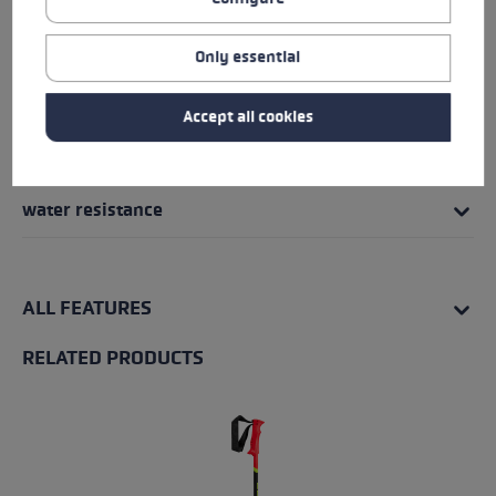
Insert
Only essential
fit
Accept all cookies
heat level
water resistance
ALL FEATURES
RELATED PRODUCTS
Skip product gallery