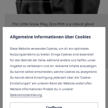
The Little Snow Play Zero Mitt is a robust glove
Cookie preferences
for small children's hands. Fibrefill padding in
combination with a SOFT-TEX® membrane and
This website uses cookies to give you the best possible experience. Some c
Allgemeine Informationen über Cookies
Micro Bemberg lining ensure warm hands in
the snow. The Zero models do not have an
Diese Website verwendet Cookies, um dir ein optimales
integrated trigger system and are very
Nutzungserlebnis zu bieten. Einige Cookies sind essenziell
versatile.
für den Betrieb der Seite, während andere uns helfen, unser
Angebot zu verbessern und dir relevante Inhalte anzuzeigen.
Du kannst selbst entscheiden, welche Cookies du akzeptierst.
Du kannst deine Einwilligung jederzeit über die "Cookie-
HIGHLIGHTS
Einstellungen" am unteren Rand der Website widerrufen.
Weitere Informationen findest du in unserer
Glove details
Datenschutzerklärung
.
Handle - Loop/Glove System
Configure