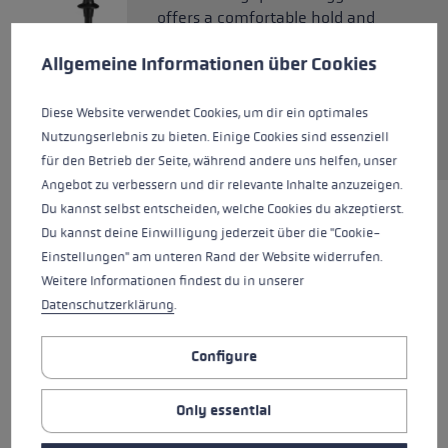
offers a comfortable hold and
Cookie preferences
good pole guidance. Thanks to
This website uses cookies to give you the best possible experience. Some c
Allgemeine Informationen über Cookies
the strap, the hand can be
removed from the pole in an
instant. The aluminium poles are
Diese Website verwendet Cookies, um dir ein optimales
ultra stable yet lightweight.
Nutzungserlebnis zu bieten. Einige Cookies sind essenziell
für den Betrieb der Seite, während andere uns helfen, unser
Angebot zu verbessern und dir relevante Inhalte anzuzeigen.
Du kannst selbst entscheiden, welche Cookies du akzeptierst.
HIGHLIGHTS
Du kannst deine Einwilligung jederzeit über die "Cookie-
Einstellungen" am unteren Rand der Website widerrufen.
Weitere Informationen findest du in unserer
Basket
Datenschutzerklärung
.
Grip
Configure
Pipe material
Only essential
Rubber Pad