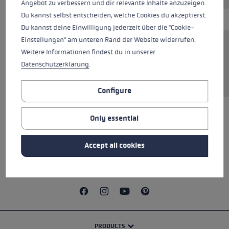
Angebot zu verbessern und dir relevante Inhalte anzuzeigen.
Du kannst selbst entscheiden, welche Cookies du akzeptierst.
Du kannst deine Einwilligung jederzeit über die "Cookie-
Einstellungen" am unteren Rand der Website widerrufen.
The Trail Running Pole Belt is not only suitable
Weitere Informationen findest du in unserer
for storing food and drink, but also for carrying
Datenschutzerklärung
.
poles thanks to an elastic band on the back.
Configure
Only essential
ALL FEATURES
Accept all cookies
SAFETY INSTRUCTIONS
PRODUCTS