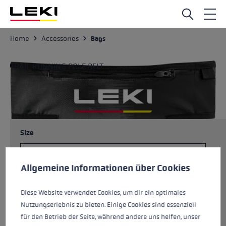
Skip to main content
Home
Accessories
Bags
TRAIL RUNNING POLE BELT
36832611
Size
Cookie preferences
This website uses cookies to give you the best possible experience. Some c
Allgemeine Informationen über Cookies
Colours
black shuttle gray
Diese Website verwendet Cookies, um dir ein optimales
Nutzungserlebnis zu bieten. Einige Cookies sind essenziell
für den Betrieb der Seite, während andere uns helfen, unser