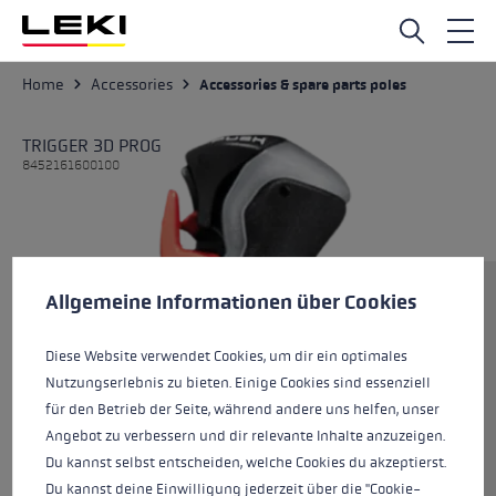
Skip to main content
Home
Accessories
Accessories & spare parts poles
TRIGGER 3D PROG
8452161600100
Cookie preferences
Size
This website uses cookies to give you the best possible experience. Some c
Allgemeine Informationen über Cookies
Diese Website verwendet Cookies, um dir ein optimales
Nutzungserlebnis zu bieten. Einige Cookies sind essenziell
Colours
uyuni salt-black
für den Betrieb der Seite, während andere uns helfen, unser
Angebot zu verbessern und dir relevante Inhalte anzuzeigen.
Du kannst selbst entscheiden, welche Cookies du akzeptierst.
Du kannst deine Einwilligung jederzeit über die "Cookie-