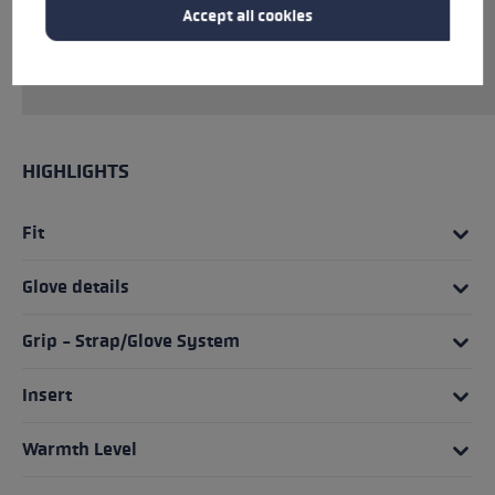
combination with a waterproof SOFT-TEX®
Accept all cookies
membrane means your hands stay warm and
dry.
HIGHLIGHTS
Fit
Glove details
Grip - Strap/Glove System
Insert
Warmth Level