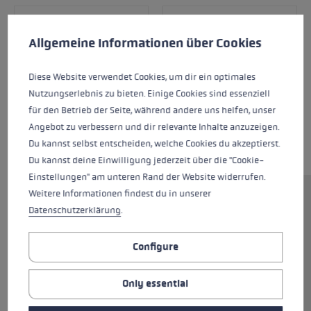
Cookie preferences
This website uses cookies to give you the best possible experience. Some c
Allgemeine Informationen über Cookies
Diese Website verwendet Cookies, um dir ein optimales
Nutzungserlebnis zu bieten. Einige Cookies sind essenziell
für den Betrieb der Seite, während andere uns helfen, unser
Angebot zu verbessern und dir relevante Inhalte anzuzeigen.
Du kannst selbst entscheiden, welche Cookies du akzeptierst.
Du kannst deine Einwilligung jederzeit über die "Cookie-
Einstellungen" am unteren Rand der Website widerrufen.
Weitere Informationen findest du in unserer
A Softshell glove for young alpine ski racers
Datenschutzerklärung
.
leaving nothing to be desired. The Speed Panel
can be replied upon to protect the back of your
Configure
hand. The palm, made from 100% goatskin, is
non-slip yet tough at the same time. This
Only essential
sporty glove manufactured with practical
Thinsulate™ and Hyperloft insulation in