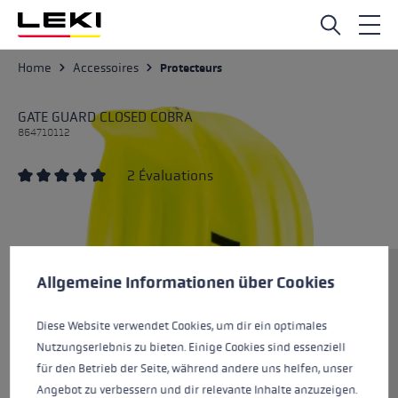
Passer au contenu principal
Home
Accessoires
Protecteurs
GATE GUARD CLOSED COBRA
864710112
2 Évaluations
Note moyenne de 5 sur 5 étoiles
Préférences en matière de cookies
Ce site Web utilise des cookies pour garantir la meilleure ex
Taille
Allgemeine Informationen über Cookies
Diese Website verwendet Cookies, um dir ein optimales
Nutzungserlebnis zu bieten. Einige Cookies sind essenziell
Couleurs
neonyellow
für den Betrieb der Seite, während andere uns helfen, unser
Angebot zu verbessern und dir relevante Inhalte anzuzeigen.