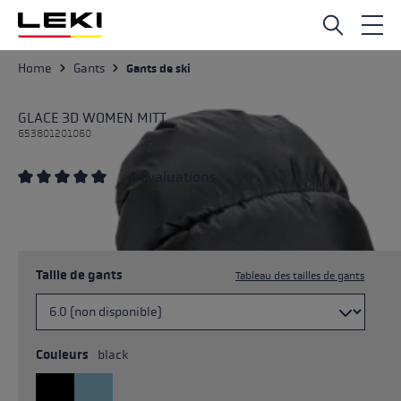
Passer au contenu principal
Home
Gants
Gants de ski
GLACE 3D WOMEN MITT
653801201060
4 Évaluations
Note moyenne de 5 sur 5 étoiles
Taille de gants
Tableau des tailles de gants
Couleurs
black