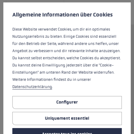
Préférences en matière de cookies
Ce site Web utilise des cookies pour garantir la meilleure ex
Allgemeine Informationen über Cookies
Diese Website verwendet Cookies, um dir ein optimales
Nutzungserlebnis zu bieten. Einige Cookies sind essenziell
La mitaine Glace 3D Women protège vos mains
für den Betrieb der Seite, während andere uns helfen, unser
des températures extrêmes grâce à une
Angebot zu verbessern und dir relevante Inhalte anzuzeigen.
isolation élevée. Grâce à une membrane SOFT-
Du kannst selbst entscheiden, welche Cookies du akzeptierst.
TEX®, les gants sont protégés contre la
Du kannst deine Einwilligung jederzeit über die "Cookie-
pénétration de l'humidité, respirants et
Einstellungen" am unteren Rand der Website widerrufen.
particulièrement doux. Une agréable
Weitere Informationen findest du in unserer
température sèche règne dans le gant grâce à
Datenschutzerklärung
.
l'isolation Primaloft® dans la classe de chaleur
Extra Warm +. La doublure intérieure en
peluche douce assure une sensation
Configurer
particulièrement agréable. Et votre bâton reste
toujours fermement logé dans votre main,
Uniquement essentiel
grâce au cuir de mouton doucement velouté
qui recouvre la paume.