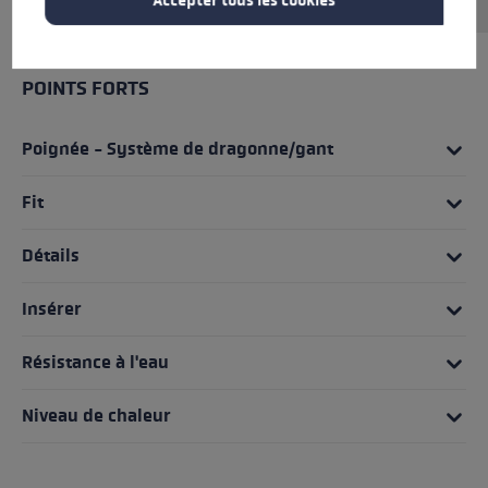
Accepter tous les cookies
POINTS FORTS
Poignée - Système de dragonne/gant
Fit
Détails
Insérer
Résistance à l'eau
Niveau de chaleur