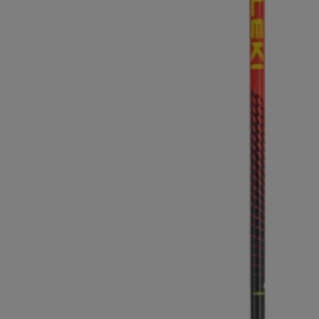
pour les d
Gants extra chauds
Trouvez vo
En savoir 