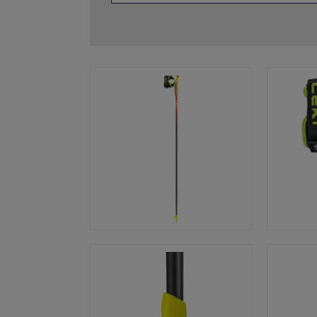
ébutants
tre taille de gants
plus →