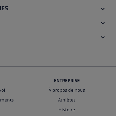
UES
ENTREPRISE
oi
À propos de nous
ements
Athlètes
e
Histoire