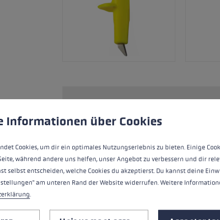
ère de cookies
es cookies pour garantir la meilleure expérience possible.
Plus 
Le bâton à longueur fixe Vertical K est fa
possible en montagne. Avec seulement 1
e Informationen über Cookies
extrêmement léger avec un swing parfait
système de dragonnes de poignée dévelo
ndet Cookies, um dir ein optimales Nutzungserlebnis zu bieten. Einige Cook
nouveaux canaux d'air, le poids de la p
Seite, während andere uns helfen, unser Angebot zu verbessern und dir rele
Shark bien connu. Le Shark Frame Stra
st selbst entscheiden, welche Cookies du akzeptierst. Du kannst deine Einw
puissance directement au centre du bâto
nstellungen" am unteren Rand der Website widerrufen. Weitere Informatione
d'encliquetage s'attrappe même les ye
zerklärung
.
poignée offre une deuxième possibilité 
Le Speed Tip biseauté donne de l'adhéren