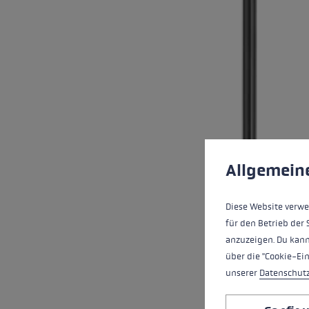
Préférences en mati
Ce site Web utilise d
Allgemein
Diese Website verwe
für den Betrieb der 
anzuzeigen. Du kann
über die "Cookie-Ei
unserer
Datenschut