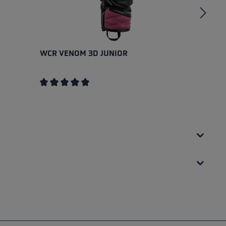
WCR VENOM 3D JUNIOR
W
Note moyenne de 5 sur 5 étoiles
No