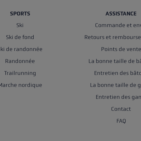
SPORTS
ASSISTANCE
Ski
Commande et env
Ski de fond
Retours et rembours
Ski de randonnée
Points de vent
Randonnée
La bonne taille de b
Trailrunning
Entretien des bât
Marche nordique
La bonne taille de 
Entretien des ga
Contact
FAQ