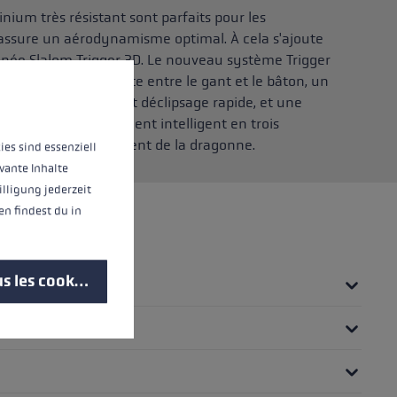
ium très résistant sont parfaits pour les
 assure un aérodynamisme optimal. À cela s'ajoute
ignée Slalom Trigger 3D. Le nouveau système Trigger
d'informations...
une connexion directe entre le gant et le bâton, un
canisme de clipsage et déclipsage rapide, et une
spositif de détachement intelligent en trois
 spectre de détachement de la dragonne.
ies sind essenziell
vante Inhalte
illigung jederzeit
n findest du in
s les cookies