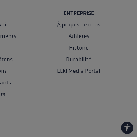
ENTREPRISE
oi
À propos de nous
ements
Athlètes
e
Histoire
âtons
Durabilité
ons
LEKI Media Portal
gants
nts
Show