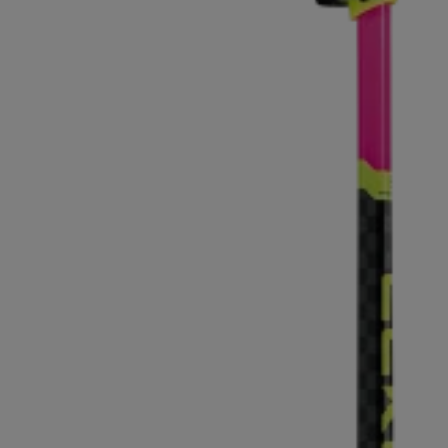
pour les d
Gants extra chauds
Trouvez vo
En savoir 