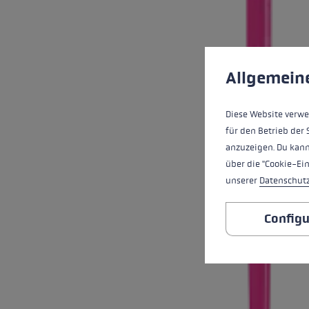
Préférences en mati
Ce site Web utilise d
Allgemein
Diese Website verwe
für den Betrieb der 
anzuzeigen. Du kann
über die "Cookie-Ei
unserer
Datenschut
Configu