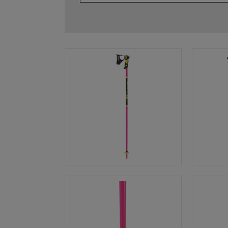
ébutants
tre taille de gants
plus →