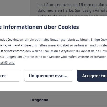
Les bâtons en tubes de 16 mm en alumin
slalomeurs en herbe. Son design Airfoil
notre toute dernière innovation : la po
ère de cookies
es cookies pour garantir la meilleure expérience possible.
Plus 
3D offre une plus grande maîtrise avec 
e Informationen über Cookies
confort d'utilisation accru lié à son mé
marge de sécurité élevée grâce à son di
dimensions qui multiplie par quatre le
ndet Cookies, um dir ein optimales Nutzungserlebnis zu bieten. Einige Cook
Seite, während andere uns helfen, unser Angebot zu verbessern und dir rele
st selbst entscheiden, welche Cookies du akzeptierst. Du kannst deine Einw
nstellungen" am unteren Rand der Website widerrufen. Weitere Informatione
POINTS FORTS
zerklärung
.
rer
Uniquement essentiel
Accepter tou
Poignée - Système de dragonne/gant
Poignée
Dragonne