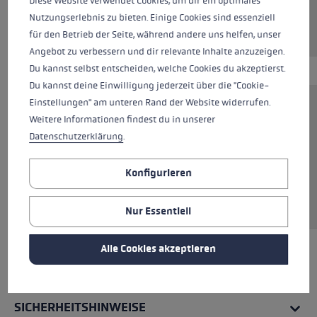
Diese Website verwendet Cookies, um dir ein optimales
Nutzungserlebnis zu bieten. Einige Cookies sind essenziell
momentan nicht verfügbar
für den Betrieb der Seite, während andere uns helfen, unser
Angebot zu verbessern und dir relevante Inhalte anzuzeigen.
Du kannst selbst entscheiden, welche Cookies du akzeptierst.
Du kannst deine Einwilligung jederzeit über die "Cookie-
Einstellungen" am unteren Rand der Website widerrufen.
Der Hoodie aus 85 % Baumwolle vereint
Weitere Informationen findest du in unserer
Komfort mit Stil. Perfekt für entspannte Tage
Datenschutzerklärung
.
und kühle Nächte. Das hochwertige Material
sorgt für ein angenehmes Tragegefühl,
Konfigurieren
während der klassische Schnitt und die Kapuze
mit Kordelzug für einen lässigen Look sorgen.
Nur Essentiell
Alle Cookies akzeptieren
ALLE EIGENSCHAFTEN
SICHERHEITSHINWEISE