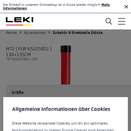
Der Einkauf in unserem Onlineshop ist in Kürze wieder möglich.
Mehr
Zum Hauptinhalt springen
Informationen
Home
Accessoires
Zubehör & Ersatzteile Stöcke
MT2 | FÜR 65225851 |
130+135CM
797265225851-130
Größe
Cookie-Voreinstellungen
Diese Website verwendet Cookies, um eine bestmögliche Er
Allgemeine Informationen über Cookies
Farben
multi
Diese Website verwendet Cookies, um dir ein optimales
Nutzungserlebnis zu bieten. Einige Cookies sind essenziell