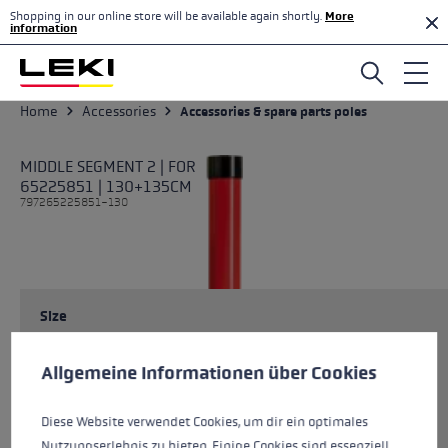
Shopping in our online store will be available again shortly.
More
Skip to main content
information
Home
Accessories
Accessories & spare parts poles
MIDDLE SEGMENT 2 | FOR
65225851 | 130+135CM
797265225851-130
Size
Cookie preferences
This website uses cookies to give you the best possible experience. Some c
Allgemeine Informationen über Cookies
Colours
multi
Diese Website verwendet Cookies, um dir ein optimales
Nutzungserlebnis zu bieten. Einige Cookies sind essenziell