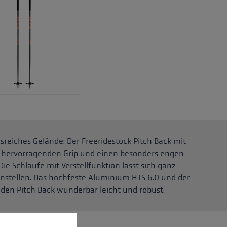
eiches Gelände: Der Freeridestock Pitch Back mit
et hervorragenden Grip und einen besonders engen
ie Schlaufe mit Verstellfunktion lässt sich ganz
nstellen. Das hochfeste Aluminium HTS 6.0 und der
n Pitch Back wunderbar leicht und robust.
nnen.
Mehr Informationen ...