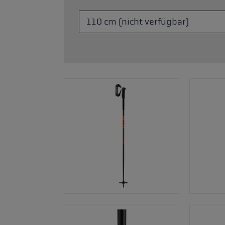
Zubehör & Ersatzteile
ne Handschuhgröße
hren →