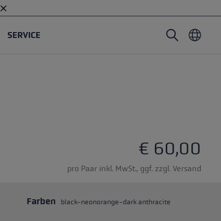
SERVICE
Nordic Walking Stöcke
Skitouren Handschuhe
Headwear
Trailrunning
Fixlänge
Wasserdichte Handschuhe
Stöcke
Vario
Fäustlinge
Handschuhe
Gummipuffer
Leichte Handschuhe
5 Sternen
€ 60,00
pro Paar inkl. MwSt., ggf. zzgl. Versand
Farben
black-neonorange-dark anthracite
öcken