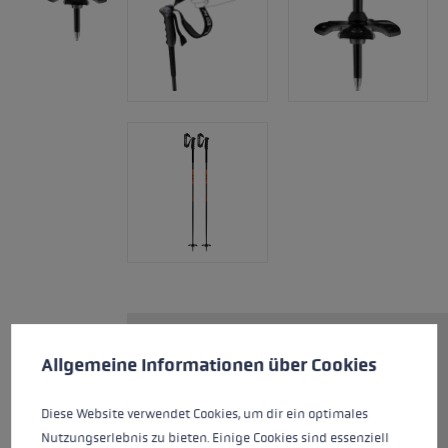
Cookie-Voreinstellungen
Diese Website verwendet Cookies, um eine bestmögliche Er
Für Powderabfahrten und
Allgemeine Informationen über Cookies
abwechslungsreiches Gelände:
Der Freeridestock Pitch Back mit
Diese Website verwendet Cookies, um dir ein optimales
neu entwickeltem Pro G PAS
Nutzungserlebnis zu bieten. Einige Cookies sind essenziell