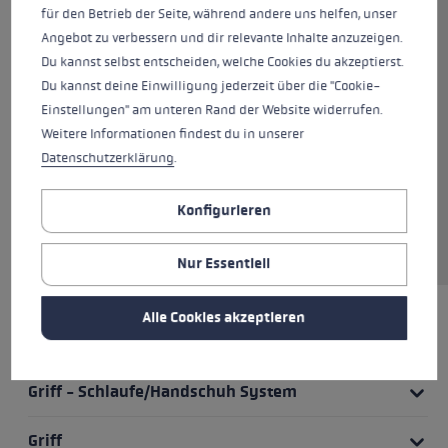
Griff bietet hervorragenden Grip
für den Betrieb der Seite, während andere uns helfen, unser
und einen besonders engen
Angebot zu verbessern und dir relevante Inhalte anzuzeigen.
Kraftschluss zwischen Hand und
Du kannst selbst entscheiden, welche Cookies du akzeptierst.
Stock. Die Schlaufe mit
Du kannst deine Einwilligung jederzeit über die "Cookie-
Verstellfunktion lässt sich ganz
Einstellungen" am unteren Rand der Website widerrufen.
einfach auf deine gewünschte
Weitere Informationen findest du in unserer
Länge einstellen. Das hochfeste
Datenschutzerklärung
.
Aluminium HTS 6.0 und der
Stockdurchmesser von 16 mm
Konfigurieren
machen den Pitch Back
wunderbar leicht und robust.
Nur Essentiell
Alle Cookies akzeptieren
HIGHLIGHTS
Griff - Schlaufe/Handschuh System
Griff