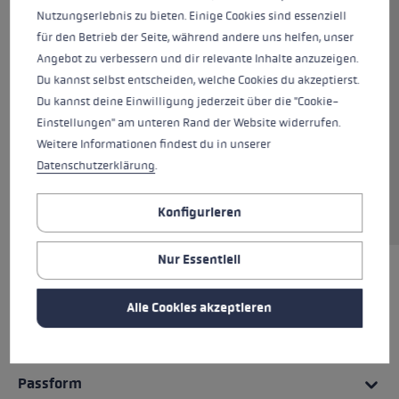
auch an kälteren Tagen im Schnee bestens
Nutzungserlebnis zu bieten. Einige Cookies sind essenziell
ausgestattet. Die wasser- und winddichte
für den Betrieb der Seite, während andere uns helfen, unser
SOFT-TEX Membrane und das hochbauschiges
Angebot zu verbessern und dir relevante Inhalte anzuzeigen.
Primaloft®-Futter sorgen für Schutz und beste
Du kannst selbst entscheiden, welche Cookies du akzeptierst.
Isolation deiner Hände. Durch die Tasche am
Du kannst deine Einwilligung jederzeit über die "Cookie-
Rücken hast du die Möglichkeit, einen
Einstellungen" am unteren Rand der Website widerrufen.
zusätzlichen Handwärmer zu integrieren.
Weitere Informationen findest du in unserer
Zusätzliche Features: Eine Handgelenkschlaufe
Datenschutzerklärung
.
und das einzigartige Trigger 3D System, das bei
Stürzen auslöst.
Konfigurieren
Nur Essentiell
HIGHLIGHTS
Alle Cookies akzeptieren
Griff - Schlaufe/Handschuh System
Passform