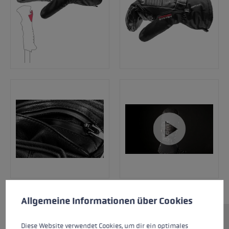
Cookie-Voreinstellungen
Diese Website verwendet Cookies, um eine bestmögliche Er
Allgemeine Informationen über Cookies
Mit dem Fäustling Xplore XT 3D Mitt bist du
Diese Website verwendet Cookies, um dir ein optimales