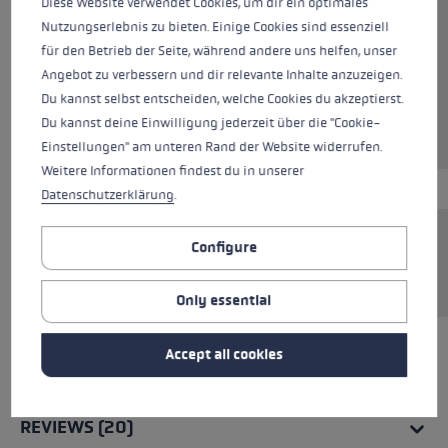
Diese Website verwendet Cookies, um dir ein optimales
Nutzungserlebnis zu bieten. Einige Cookies sind essenziell
für den Betrieb der Seite, während andere uns helfen, unser
Colours
black
Angebot zu verbessern und dir relevante Inhalte anzuzeigen.
Du kannst selbst entscheiden, welche Cookies du akzeptierst.
Du kannst deine Einwilligung jederzeit über die "Cookie-
Einstellungen" am unteren Rand der Website widerrufen.
Weitere Informationen findest du in unserer
Datenschutzerklärung
.
Configure
Incl. draw bolt and knurled wheel. Only
compatible with Speed Lock 2 system.
Only essential
Accept all cookies
ALL FEATURES
REVIEWS (20)