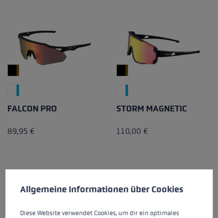
FALCON PRO
STORM MAGNETIC
89,95 €
110,00 €
Cookie-Voreinstellungen
Diese Website verwendet Cookies, um eine bestmögliche Er
Allgemeine Informationen über Cookies
Diese Website verwendet Cookies, um dir ein optimales