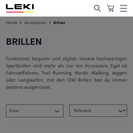
Zum Hauptinhalt springen
Home
Accessoires
Brillen
BRILLEN
Funktional, bequem und stylish. Unsere hochwertigen
Sportbrillen sind mehr als nur ein Accessoire. Egal ob
Fahrradfahren, Trail Running, Nordic Walking, Joggen
oder Langlaufen, mit den LEKI Brillen bist du immer
bestens ausgerüstet.
Filter