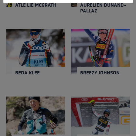
ATLE LIE MCGRATH
AURELIÉN DUNAND-
PALLAZ
BEDA KLEE
BREEZY JOHNSON
Schließen
Schließen
NATION
NATION
Schweiz
USA
GEBURTSJAHR
GEBURTSJAHR
1996
1996
BEDA KLEE
BREEZY JOHNSON
CLAUDIA TREMPS
CLEMENT NOEL
Schließen
Schließen
NATION
NATION
Spanien
Frankreich
GEBURTSJAHR
GEBURTSJAHR
1996
1997