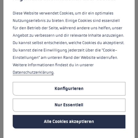
ALEXIS PINTURAULT
ANA BUCIK
Diese Website verwendet Cookies, um dir ein optimales
Nutzungserlebnis zu bieten. Einige Cookies sind essenziell
für den Betrieb der Seite, während andere uns helfen, unser
ANDREAS REITERER
ANDREU SIMON
Angebot zu verbessern und dir relevante Inhalte anzuzeigen.
AYMERICH
Du kannst selbst entscheiden, welche Cookies du akzeptierst.
Schließen
Schließen
Du kannst deine Einwilligung jederzeit über die "Cookie-
NATION
NATION
Italien
Spanien
Einstellungen" am unteren Rand der Website widerrufen.
GEBURTSJAHR
GEBURTSJAHR
Weitere Informationen findest du in unserer
1992
1991
Datenschutzerklärung
.
ANDREAS REITERER
ANDREU SIMON
AYMERICH
Konfigurieren
ATLE LIE MCGRATH
AURELIÉN DUNAND-
Nur Essentiell
PALLAZ
Schließen
Schließen
NATION
NATION
Alle Cookies akzeptieren
Norwegen
Frankreich
GEBURTSJAHR
GEBURTSJAHR
2000
1992