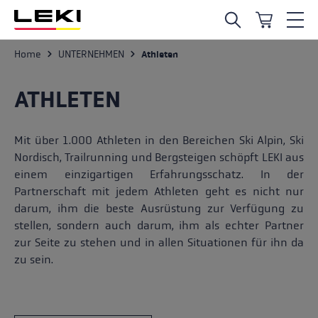
Zum Hauptinhalt springen
UNTERNEHMEN
Home
Athleten
ATHLETEN
Mit über 1.000 Athleten in den Bereichen Ski Alpin, Ski
Nordisch, Trailrunning und Bergsteigen schöpft LEKI aus
einem einzigartigen Erfahrungsschatz. In der
Partnerschaft mit jedem Athleten geht es nicht nur
darum, ihm die beste Ausrüstung zur Verfügung zu
stellen, sondern auch darum, ihm als echter Partner
zur Seite zu stehen und in allen Situationen für ihn da
zu sein.