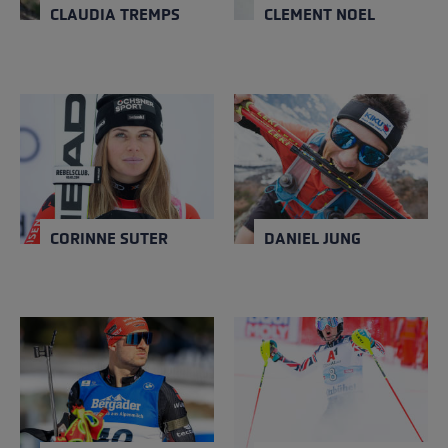
CLAUDIA TREMPS
CLEMENT NOEL
CORINNE SUTER
DANIEL JUNG
Schließen
Schließen
NATION
NATION
Schweiz
Italien
GEBURTSJAHR
GEBURTSJAHR
1994
1983
CORINNE SUTER
DANIEL JUNG
DANILO RIETHMÜLLER
DAVE RYDING
Schließen
Schließen
NATION
NATION
Deutschland
Großbritannien
GEBURTSJAHR
GEBURTSJAHR
1999
1986