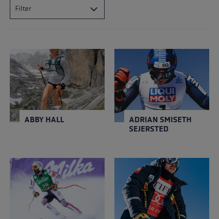
Filter
ABBY HALL
ADRIAN SMISETH
SEJERSTED
Schließen
Schließen
NATION
NATION
USA
Norwegen
GEBURTSJAHR
GEBURTSJAHR
1990
1994
ABBY HALL
ADRIAN SMISETH
SEJERSTED
ADRIEN THEAUX
ALEKSANDER
AAMODT KILDE
Schließen
Schließen
NATION
NATION
Frankreich
Norwegen
GEBURTSJAHR
GEBURTSJAHR
1984
1992