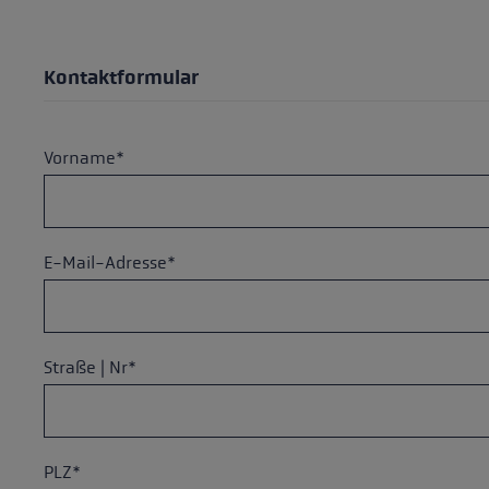
Finde dei
Extra Warme Handschuhe
Mehr erfa
Kontaktformular
Vorname*
E-Mail-Adresse*
Straße | Nr*
PLZ*