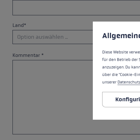
Cookie-Voreinstell
Diese Website verwe
Land*
Allgemein
Diese Website verwe
Kommentar *
für den Betrieb der 
anzuzeigen. Du kann
über die "Cookie-Ei
unserer
Datenschut
Konfigur