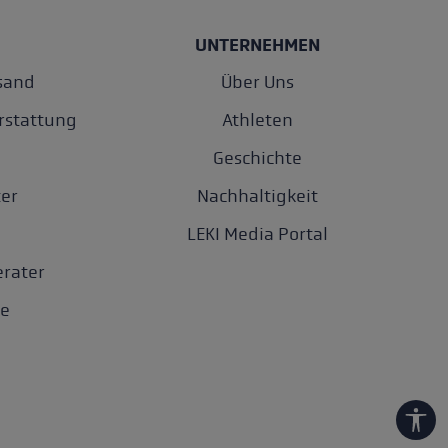
UNTERNEHMEN
sand
Über Uns
rstattung
Athleten
Geschichte
er
Nachhaltigkeit
LEKI Media Portal
rater
e
Werk