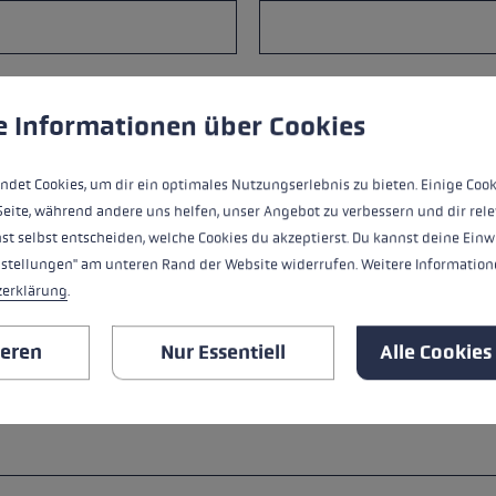
ungen
ndet Cookies, um eine bestmögliche Erfahrung bieten zu kö
Betreff*
e Informationen über Cookies
ndet Cookies, um dir ein optimales Nutzungserlebnis zu bieten. Einige Cook
Seite, während andere uns helfen, unser Angebot zu verbessern und dir rele
st selbst entscheiden, welche Cookies du akzeptierst. Du kannst deine Einw
nstellungen" am unteren Rand der Website widerrufen. Weitere Informatione
zerklärung
.
ieren
Nur Essentiell
Alle Cookies