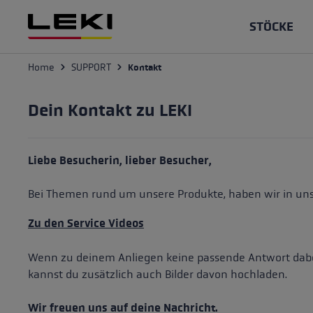
 Hauptinhalt springen
Zur Suche springen
Zur Hauptnavigation springen
STÖCKE
SUPPORT
Home
Kontakt
Skistöcke
Skihandschuhe
Protektoren
Skifahren
Reparatur & Pflege
Wanderst
Outdoor 
Taschen
Skilangla
Wissen &
Dein Kontakt zu LEKI
Racing
Rennhandschuhe
Stöcke
Finde dein Ersatzteil
Faltstöcke
Trail Run
Stöcke
Die Vortei
Brillen
Zubehör &
Piste
All Mountain
Handschuhe
Wie pflege ich meine Stöcke
Teleskops
Nordic Wa
Handschu
Wandern mi
Liebe Besucherin, lieber Besucher,
Freeride
Fäustlinge
Protektoren
Wie pflege ich meine Handschuhe
Hochalpin
Trekking 
Brillen
Wanderstöc
oder Nordi
Bei Themen rund um unsere Produkte, haben wir in uns
Damen Handschuhe
Hilfe & Support
Multisport
der Unter
Langlaufstöcke
Wandern
Skitouren
Nordic Wa
Zu den Service Videos
Herren Handschuhe
Finde dein
Racing
Stöcke
Tourenge
Stöcke
Wenn zu deinem Anliegen keine passende Antwort dabei 
Kinderhandschuhe
Nordic Wal
Loipe
Handschuhe
Skibergste
Handschu
kannst du zusätzlich auch Bilder davon hochladen.
für Anfän
Wasserdichte Handschuhe
Ski Roller
Zubehör
Zubehör
Wir freuen uns auf deine Nachricht.