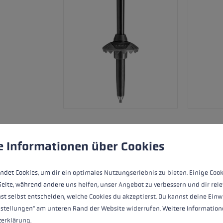
 to give you the best possible experience. Some cookies are essential for the
e Informationen über Cookies
Met de Detect S Vario is er nu ook een i
freeride klassieker. Met de variabele le
ndet Cookies, um dir ein optimales Nutzungserlebnis zu bieten. Einige Cook
terrein en kun je de lengte ook met d
Seite, während andere uns helfen, unser Angebot zu verbessern und dir rele
dankzij het Speed Lock plus verstelsyst
st selbst entscheiden, welche Cookies du akzeptierst. Du kannst deine Einw
directe verbinding tussen handschoen 
nstellungen" am unteren Rand der Website widerrufen. Weitere Informatione
in- en uitklikken.
zerklärung
.