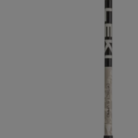
Extra warme handschoenen
Zoek je h
Meer info