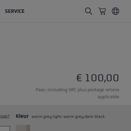
SERVICE
Nordic Walking stokken
Ski Touring handschoenen
Hoofddeksels
Trailrunning
Vaste lengte
Waterdichte toerhandschoenen
Stokken
Vario
Wanten
Handschoenen
rubberen buffer
Lichte handschoenen
€ 100,00
Paar, including VAT; plus postage where
applicable
kken
Kleur
ngte?
warm grey light-warm grey dark-black
delen