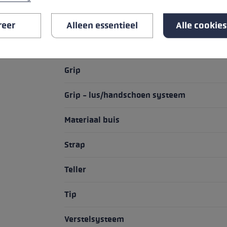
reer
Alleen essentieel
Alle cookie
HIGHLIGHTS
Grip
Grip - lus/handschoen systeem
Materiaal buis
Strap
Teller
Tip
Verstelsysteem