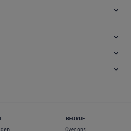
T
BEDRIJF
nden
Over ons