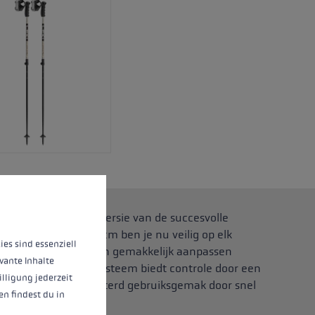
 operation of the site, while others help us to improve our offering and to d
n lengte verstelbare versie van de succesvolle
ngte van 110 tot 140 cm ben je nu veilig op elk
ies sind essenziell
ikke handschoenen aan gemakkelijk aanpassen
vante Inhalte
eem. Het Trigger S-systeem biedt controle door een
illigung jederzeit
en stok en een verbeterd gebruiksgemak door snel
n findest du in