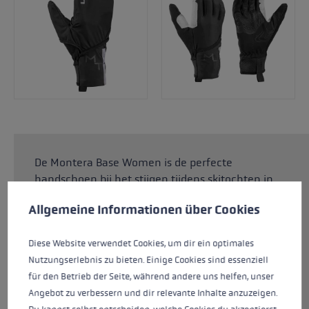
De Montera Base Women is de perfecte
handschoen bij het stijgen tijdens skitochten in
Cookie voorkeuren
normale omstandigheden of voor bescherming
This website uses cookies to give you the best possible experience. Some c
Allgemeine Informationen über Cookies
tegen rotscontact tijdens mountaineering.
Softspan op de buitenzijde en AX Suede bieden
Diese Website verwendet Cookies, um dir ein optimales
een hoog draagcomfort en een optimaal
Nutzungserlebnis zu bieten. Einige Cookies sind essenziell
klimaat binnenin de handschoen. De
für den Betrieb der Seite, während andere uns helfen, unser
geïntegreerde overhandschoen is gemaakt van
Angebot zu verbessern und dir relevante Inhalte anzuzeigen.
Rip Line light-materiaal dat optimale