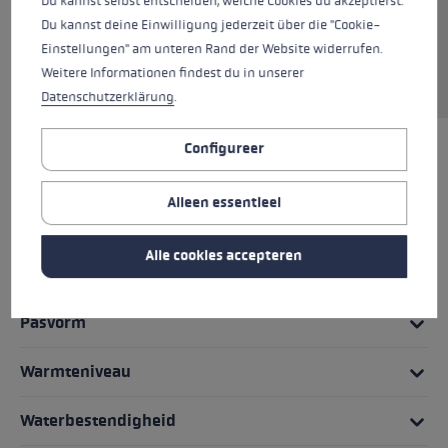
Du kannst selbst entscheiden, welche Cookies du akzeptierst.
bescherming biedt tegen de wind. Als je de
Du kannst deine Einwilligung jederzeit über die "Cookie-
overhandschoen niet gebruikt, kan deze
Einstellungen" am unteren Rand der Website widerrufen.
worden opgeborgen in de geïntegreerde
Weitere Informationen findest du in unserer
opbergzak.
Datenschutzerklärung
.
Configureer
HIGHLIGHTS
Alleen essentieel
Grip - lus/handschoen systeem
Alle cookies accepteren
Handschoendetails
Pasvorm
Warmteniveau
Waterbestendigheid