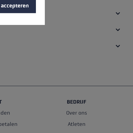
s accepteren
T
BEDRIJF
nden
Over ons
betalen
Atleten