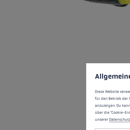
Extra warme handschoenen
Zoek je h
Meer info
Cookie voorkeuren
This website uses cookies
Allgemein
Diese Website verwe
für den Betrieb der 
anzuzeigen. Du kann
über die "Cookie-Ei
unserer
Datenschut