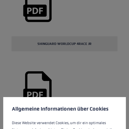
SHINGUARD WORLDCUP 4RACE JR
Cookie voorkeuren
This website uses cookies to give you the best possible experience. Some c
Allgemeine Informationen über Cookies
Diese Website verwendet Cookies, um dir ein optimales
GLOVE WCR C-TECH