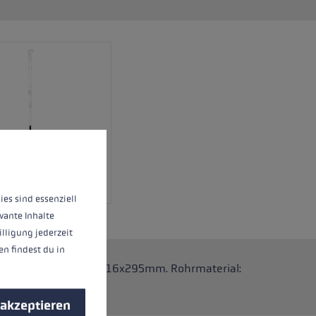
nnen.
Mehr Informationen ...
ies sind essenziell
vante Inhalte
illigung jederzeit
n findest du in
 Stöcke. Abmessungen: 16x295mm. Rohrmaterial:
 akzeptieren