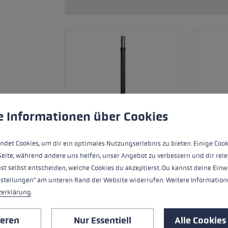
Zubehör & Ersatzteile
ne Handschuhgröße
hren →
ungen
ndet Cookies, um eine bestmögliche Erfahrung bieten zu kö
e Informationen über Cookies
ndet Cookies, um dir ein optimales Nutzungserlebnis zu bieten. Einige Cook
Seite, während andere uns helfen, unser Angebot zu verbessern und dir rele
st selbst entscheiden, welche Cookies du akzeptierst. Du kannst deine Einw
nstellungen" am unteren Rand der Website widerrufen. Weitere Informatione
zerklärung
.
Ersatzsegment (Mittelteil) für LEKI FX
Carbon.
ieren
Nur Essentiell
Alle Cookies