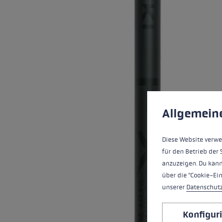
Wasserdichte Handschuhe
Ski Roller
Zubehör
Zubehör
Finde dei
Extra Warme Handschuhe
Mehr erfa
Cookie-Voreinstell
Diese Website verwe
Allgemein
Diese Website verwe
für den Betrieb der 
anzuzeigen. Du kann
über die "Cookie-Ei
unserer
Datenschut
Konfigur