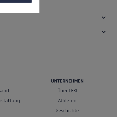
UNTERNEHMEN
sand
Über LEKI
rstattung
Athleten
Geschichte