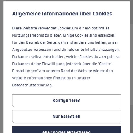
Cookie-Voreinstellungen
Diese Website verwendet Cookies, um eine bestmögliche Er
Ersatzteil anfragen
Allgemeine Informationen über Cookies
Diese Website verwendet Cookies, um dir ein optimales
Nutzungserlebnis zu bieten. Einige Cookies sind essenziell
für den Betrieb der Seite, während andere uns helfen, unser
Angebot zu verbessern und dir relevante Inhalte anzuzeigen.
Du kannst selbst entscheiden, welche Cookies du akzeptierst.
Du kannst deine Einwilligung jederzeit über die "Cookie-
Einstellungen" am unteren Rand der Website widerrufen.
Weitere Informationen findest du in unserer
Datenschutzerklärung
.
Konfigurieren
Nur Essentiell
Ersatzsegment (Mittelteil) für LEKI FX Stöcke.
Abmessungen: 16x295mm. Rohrmaterial:
Carbon.
Alle Cookies akzeptieren