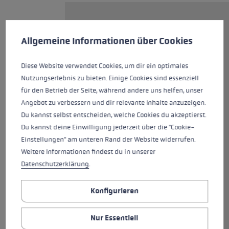
Der Mezza Race ist ein
Cookie-Voreinstellungen
Diese Website verwendet Cookies, um eine bestmögliche Er
Skimountaineering-Stock, der
Allgemeine Informationen über Cookies
auf den Wettkampf ausgerichtet
ist. Das Carbon Composite
Diese Website verwendet Cookies, um dir ein optimales
Material macht ihn sehr leicht
Nutzungserlebnis zu bieten. Einige Cookies sind essenziell
und äußerst stabil. Der neue
für den Betrieb der Seite, während andere uns helfen, unser
Nordic Shark bietet exakte
Angebot zu verbessern und dir relevante Inhalte anzuzeigen.
Kontrolle und beste
Du kannst selbst entscheiden, welche Cookies du akzeptierst.
Kraftübertragung im Aufstieg.
Du kannst deine Einwilligung jederzeit über die "Cookie-
Mithilfe des Shark-Loops und
Einstellungen" am unteren Rand der Website widerrufen.
des Quick Release Buttons
Weitere Informationen findest du in unserer
kannst du in Sekundenschnelle
Datenschutzerklärung
.
ganz einfach aus dem Griff ein-
und wieder ausklicken. Der
Konfigurieren
Contour Binding Basket greift
auf allen Untergründen
Nur Essentiell
zuverlässig - das Aushebeln der