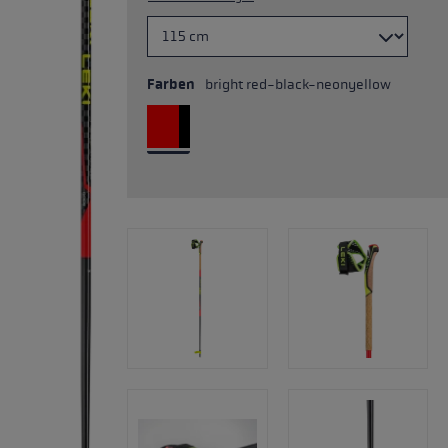
Farben
bright red-black-neonyellow