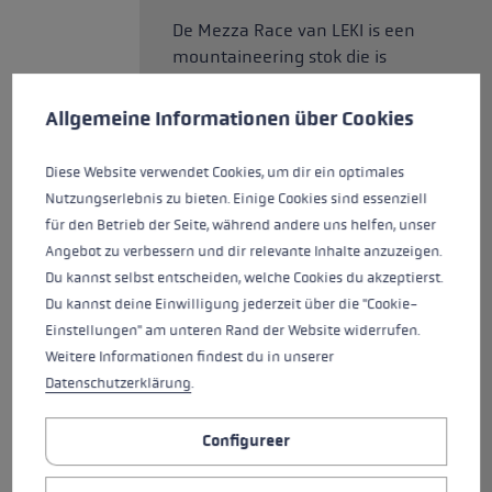
De Mezza Race van LEKI is een
mountaineering stok die is
Cookie voorkeuren
ontworpen voor competitie. Het
carboncomposiet materiaal
This website uses cookies to give you the best possible experience. Some c
Allgemeine Informationen über Cookies
maakt deze stok zeer licht en
extreem stabiel. De nieuwe
Diese Website verwendet Cookies, um dir ein optimales
Nordic Shark biedt nauwkeurige
Nutzungserlebnis zu bieten. Einige Cookies sind essenziell
controle en de beste
für den Betrieb der Seite, während andere uns helfen, unser
krachtoverdracht tijdens de
Angebot zu verbessern und dir relevante Inhalte anzuzeigen.
beklimming. De Shark Loop en
Du kannst selbst entscheiden, welche Cookies du akzeptierst.
de Quick Release Button maken
Du kannst deine Einwilligung jederzeit über die "Cookie-
het mogelijk om in enkele
Einstellungen" am unteren Rand der Website widerrufen.
seconden in en uit de grip te
Weitere Informationen findest du in unserer
klikken. De Contour Binding
Datenschutzerklärung
.
Basket biedt betrouwbare grip
op alle ondergronden, het
Configureer
optillen van de punt van de stok
is verleden tijd. Je kunt de teller