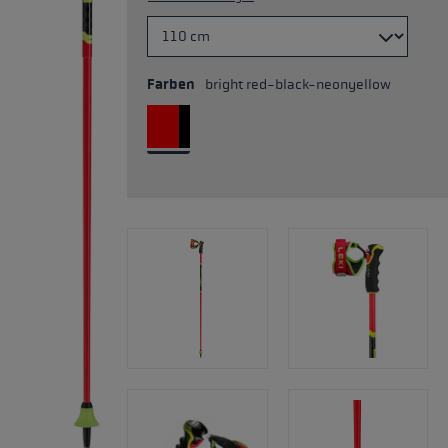
Farben
bright red-black-neonyellow