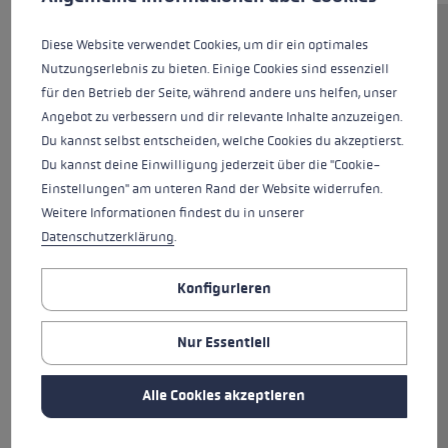
Der Venom GS 3D ist ein High-
Diese Website verwendet Cookies, um dir ein optimales
End Rennstock für den
Nutzungserlebnis zu bieten. Einige Cookies sind essenziell
Riesenslalom aus hochfestem
für den Betrieb der Seite, während andere uns helfen, unser
HTS 6.5 Aluminium und Aramid-
Angebot zu verbessern und dir relevante Inhalte anzuzeigen.
Carbon. Der schlanke Race-Griff
Du kannst selbst entscheiden, welche Cookies du akzeptierst.
Pro G ist mit dem neuen Trigger
Du kannst deine Einwilligung jederzeit über die "Cookie-
3D-System ausgestattet. Das
Einstellungen" am unteren Rand der Website widerrufen.
bietet mehr Kontrolle durch eine
Weitere Informationen findest du in unserer
direkte Verbindung zwischen
Datenschutzerklärung
.
Handschuh und Stock und
verbesserten Bedienkomfort
Konfigurieren
durch schnelles Ein- und
Ausklicken. Die schützende Alu-
Nur Essentiell
Ummantelung im oberen
Bereich stärkt den Stock
Alle Cookies akzeptieren
zusätzlich und minimiert das
Risiko von Stockbrüchen beim