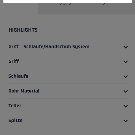
Schlag gegen die Torstangen.
HIGHLIGHTS
Griff - Schlaufe/Handschuh System
Griff
Schlaufe
Rohr Material
Teller
Spitze