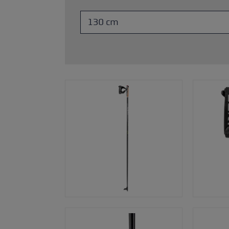
Zubehör & Ersatzteile
ne Handschuhgröße
hren →