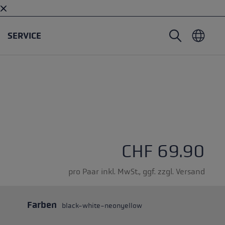
SERVICE
Nordic Walking Stöcke
Skitouren Handschuhe
Headwear
Trailrunning
Fixlänge
Wasserdichte Handschuhe
Stöcke
Vario
Fäustlinge
Handschuhe
Gummipuffer
Leichte Handschuhe
ternen
CHF 69.90
pro Paar inkl. MwSt., ggf. zzgl. Versand
Farben
black-white-neonyellow
öcken