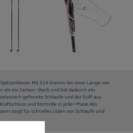
r Spitzenklasse. Mit 214 Gramm bei einer Länge von
r als ein Carbon-Stock und hat dadurch ein
natomisch geformte Schlaufe und der Griff aus
aftschluss und Kontrolle in jeder Phase des
ystem sorgt für schnelles Lösen von Schlaufe und
nnen.
Mehr Informationen ...