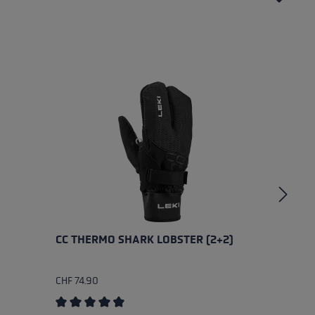
CC THERMO SHARK LOBSTER (2+2)
C
CHF 74.90
CH