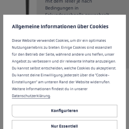
mit dem Teller je nach
Bedingungen in
Sekundenschnelle gewechselt
Cookie-Voreinstellungen
Diese Website verwendet Cookies, um eine bestmögliche Er
werden können. Das bewährte
Allgemeine Informationen über Cookies
Trigger Shark 2.0 System zum
schnellen Lösen der
Diese Website verwendet Cookies, um dir ein optimales
Handschlaufe vom Kork-Griff
Nutzungserlebnis zu bieten. Einige Cookies sind essenziell
bietet Kontrolle in jeder Phase
für den Betrieb der Seite, während andere uns helfen, unser
des Stockeinsatzes.
Angebot zu verbessern und dir relevante Inhalte anzuzeigen.
Du kannst selbst entscheiden, welche Cookies du akzeptierst.
Du kannst deine Einwilligung jederzeit über die "Cookie-
Einstellungen" am unteren Rand der Website widerrufen.
HIGHLIGHTS
Weitere Informationen findest du in unserer
Datenschutzerklärung
.
Griff - Schlaufe/Handschuh System
Konfigurieren
Griff
Nur Essentiell
Schlaufe