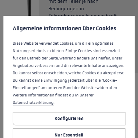
mit dem Teller je nach
Bedingungen in
Sekundenschnelle gewechselt
Cookie-Voreinstellungen
Diese Website verwendet Cookies, um eine bestmögliche Er
werden können. Das bewährte
Allgemeine Informationen über Cookies
Trigger Shark 2.0 System zum
schnellen Lösen der
Diese Website verwendet Cookies, um dir ein optimales
Handschlaufe vom Kork-Griff
Nutzungserlebnis zu bieten. Einige Cookies sind essenziell
bietet Kontrolle in jeder Phase
für den Betrieb der Seite, während andere uns helfen, unser
des Stockeinsatzes.
Angebot zu verbessern und dir relevante Inhalte anzuzeigen.
Du kannst selbst entscheiden, welche Cookies du akzeptierst.
Du kannst deine Einwilligung jederzeit über die "Cookie-
Einstellungen" am unteren Rand der Website widerrufen.
HIGHLIGHTS
Weitere Informationen findest du in unserer
Datenschutzerklärung
.
Griff - Schlaufe/Handschuh System
Konfigurieren
Griff
Nur Essentiell
Schlaufe